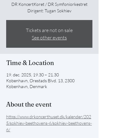
DR KoncertKoret / DR Symfoniorkestret
Dirigent: Tugan Sokhiev
Tickets are not on sale
See other events
Time & Location
19. dec. 2025, 19.30 – 21.30
København, Ørestads Blvd. 13, 2300
København, Denmark
About the event
https://www.drkoncerthuset.dk/kalender/202
5/sokhiev-beethovens-6/sokhiev-beethovens-
6/